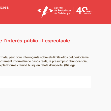
ícies
interès públic i l'espectacle
rmats, però obre interrogants sobre els límits ètics del periodisme
ractament informatiu de casos reals, la presumpció d’innocència,
les plataformes també busquen relats d’impacte. (Diàleg)