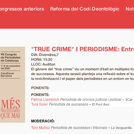
ngressos anteriors
Reforma del Codi Deontològic
Not
"TRUE CRIME" I PERIODISME: Entre l'
DIA: Divendres,7
HORA: 15:30
LLOC: Auditori
El gènere del “true crime” viu un moment d’èxit en múltiples fo
de successos. Aquesta sessió planteja una reflexió sobre el t
la revictimització i el paper dels periodistes en un entorn on 
PONENTS:
PONENTS:
Fàtima Llambrich
Periodista de crònica judicial i policial
–
3Cat
Tura Soler
Periodista de successos
–
El Punt Avui
MODERACIÓ:
Toni Muñoz
Periodista de successos i tribunals
–
La Vanguardia