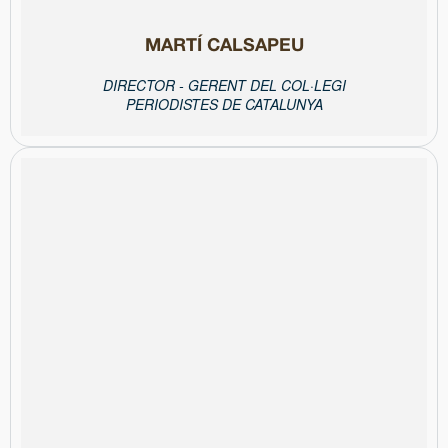
MARTÍ CALSAPEU
DIRECTOR - GERENT DEL COL·LEGI
PERIODISTES DE CATALUNYA
superficials.
criteri propi, sempre escoltant el client i evitant dissenys
comunicar-se gràficament de manera creativa, sòlida i amb un
d’experiència, treballa per ajudar empreses i institucions a
apostar per un projecte propi. Amb més d’una dècada
Després de cofundar l’estudi La-nevera el 2008, el 2013 va
va iniciar la seva carrera combinant estudis i treball familiar.
Llicenciada en Enginyeria Tècnica i Disseny Industrial per ELISAVA,
És directora creativa i fundadora de Laia Guarro Estudi.