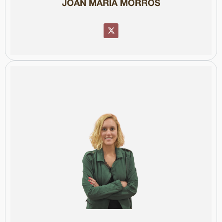
JOAN MARIA MORROS
Col·legiada núm. 18041
polítics.
nombrosos actes públics, tant institucionals com culturals i
Telecinco, Cuatro, Antena3 i Betevé. També ha conduït
carrera ha treballat a Catalunya Ràdio, RAC1, TVE Catalunya,
Catalunya i professora associada a la UPF. Al llarg de la seva
membre de la Junta de Govern del Col·legi de Periodistes de
col·labora escrivint articles d’opinió a El Punt-Avui i Diari Segre. És
mitjans com el Més 324 (3Cat) i el No ho sé (RAC1), també
Directora del magazín La Mira i analista política en diversos