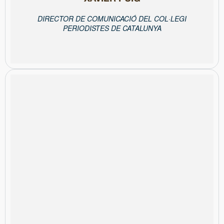
DIRECTOR DE COMUNICACIÓ DEL COL·LEGI
PERIODISTES DE CATALUNYA
2016, n’assumeix la direcció i gerència.
Col·legi va començar gestionant les finances i, des de finals de
durant sis anys, especialitzat en els sectors públic i privat. Al
Econòmiques per la UAB, va exercir com a consultor i auditor
compres, vendes i relacions institucionals. Llicenciat en Ciències
lidera la concessió de premsa i retail, així com les finances,
humans i l’àrea comercial, incloent-hi publicitat i patrocinis. També
Coordina el pla estratègic, la gestió del patrimoni, els recursos