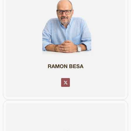
Col·legiat núm. 88057
doctor honoris causa en reconeixement de la seva trajectòria.
Ciutat de Barcelona. La Universitat de Vic li va atorgar el títol de
Vázquez Montalbán, el Premi Nacional de Periodisme i el Premi
rebut diversos premis, entre els quals destaquen el Premi Manuel
la Cadena Ser, i professor a Blanquerna i la Universitat de Vic. Ha
diaris Avui i El País. És col·laborador habitual de Catalunya Ràdio i
Llicenciat en Periodisme, ha exercit com a redactor en cap dels
RAMON BESA