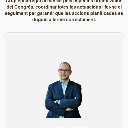
Grup encarregat de vetllar pels aspectes organitzatius
del Congrés, coordinar totes les actuacions i fer-ne el
seguiment per garantir que les accions planificades es
duguin a terme correctament.
Col·legiat núm. 15061
vicedegà entre 2017 i 2019.
Col·legi de Periodistes de Catalunya, després d’haver-ne estat
RAC1 amb Xavier Bosch i Jordi Basté. Des del 2020 és degà del
l’informatiu econòmic de l’emissora. Ha estat guionista d’El món a
fundacional de Primera hora i posteriorment dirigeix Mercats,
El 2000 s’incorpora a RAC1 com a membre de l’equip
Igualada, i va ser corresponsal de Catalunya Ràdio a la comarca.
trajectòria a mitjans locals com Anoia Ràdio-Cadena 13 i Televisió
Cap d’Informatius de RAC1 des del 2008, va iniciar la seva