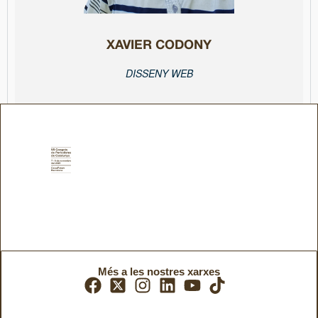
És periodista i professional de la comunicació audiovisual amb 17
XAVIER CODONY
DISSENY WEB
Més a les nostres xarxes