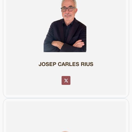
Col·legiat núm. 86016
Actualment presideix la Fundació Periodisme Plural.
Tarragona i durant vint-i-cinc anys va ser professor a la UAB.
Catalunya. Va iniciar la seva carrera a la premsa del Camp de
(1993-2009) i ha treballat a Público, TVE i El Periódico de
en la era de las emociones". Va ser sotsdirector de La Vanguardia
llibres "Periodismo en reconstrucción" i "Periodismo y democracia
del Col·legi de Periodistes de Catalunya (2007-2010) i autor dels
doctor en Ciències de la Comunicació i Periodisme. Va ser degà
President del Consell de la Informació de Catalunya (CIC), és
JOSEP CARLES RIUS