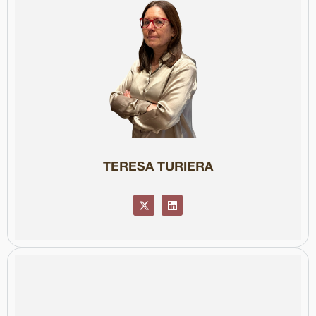
Col·legiada núm. 91377
Internacionals per la Universitat de Colúmbia.
Informació i Polítiques (UAB), té un màster en Relacions
Comunicació no-sexista (2021). Llicenciada en Ciències de la
Madrid. Ha rebut premis com el Carles Rahola (2024) i el Premi de
Ràdio com a editora d’Informatius i corresponsal a Brussel·les i
Actualment col·labora amb el Diari ARA. Va treballar a Catalunya
(2021) i de la sèrie de pòdcast "La mala memòria" (2024/25).
Conflicte, és autora del documental "Encara hi ha algú al bosc"
Periodista i guionista, membre fundadora del Col·lectiu Cultura i
TERESA TURIERA