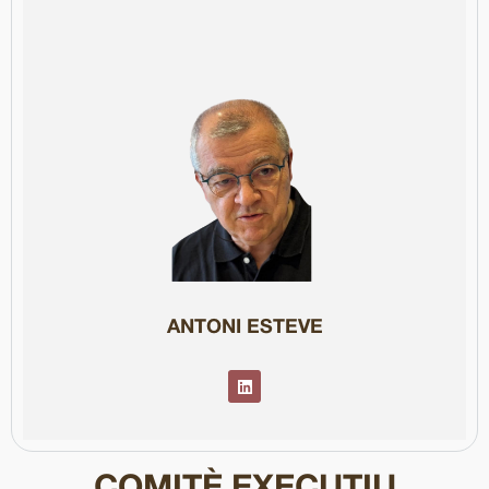
Col·legiat núm 85126
.
digital Paréntesis.MEDia sobre intel·ligència artificial. .
Càtedra “Futurs de la Comunicació” (UPF), edita la publicació
dirigeix màsters a la UOC. Membre del patronat d’Eurecat i de la
actualment és president del Grup Lavinia, professor a la UPF, i
Roma. Primer president del Grup de Periodistes Digitals,
TVE durant 14 anys, on també va ser corresponsal a París i
Ràdio Peninsular, i va fundar Ràdio Arenys. Va dirigir informatius a
audiovisuals. Llicenciat per la UAB, va començar a Mundo Diario i
Periodista i empresari amb una llarga trajectòria en comunicació i
ANTONI ESTEVE