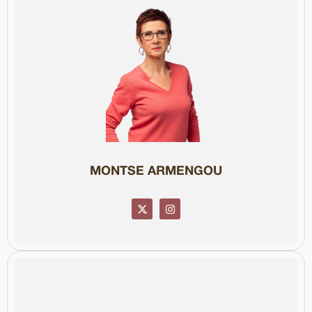
Col·legiada núm. 88120
rellevància del seu impacte.
elaborats per les Nacions Unides, fet que evidencia l’abast i la
seus treballs han estat recollits en informes sobre drets humans
ser professora visitant a la Universitat de Nova York. Alguns dels
seminaris i professora en màsters de la UPF i la UAB, i el 2017 va
Grand Prix FIGRA i New York Festival. Ha estat ponent en
rebut premis internacionals com el Premi Nacional de Cultura,
"Els nens perduts del franquisme" o "Les fosses del silenci". Ha
documentals d’investigació sobre la dictadura franquista, com
Directora del "Sense Ficció" a 3Cat, és reconeguda pels seus
MONTSE ARMENGOU