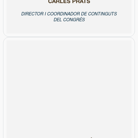
CARLES PRATS
DIRECTOR I COORDINADOR DE CONTINGUTS
DEL CONGRÉS
Comunicació Local de la Diputació de Barcelona.
més gran. Des de fa més de cinc anys, gestiona els Premis de
RadiodaysEurope a Barcelona, el congrés radiofònic europeu
televisius locals a Reus i Barcelona. El 2012, va coordinar
projectes culturals, producció d’esdeveniments i programes
treballat com a freelance, especialitzada en comunicació de
culturals com Focus Serveis i el CCCB. Durant quinze anys ha
va començar a treballar en màrqueting i comunicació en empreses
Llicenciada en ADE per la UPF i màster en Màrqueting (IDEC-UPF),