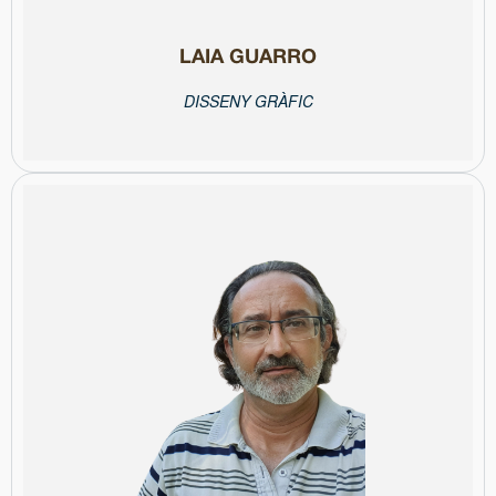
LAIA GUARRO
DISSENY GRÀFIC
Col·legiat núm. 17041
un entorn competitiu.
news, ofereix un servei integral per ajudar projectes a destacar en
de webs en WordPress i formació en periodisme, mitjans i fake
consultor freelance. Especialista en producció audiovisual, creació
comunicació externa en diverses institucions i treballa com a
presentació i edició d’informatius. Des de 2003, coordina la
anys d’experiència en ràdio i televisió, on ha exercit funcions de