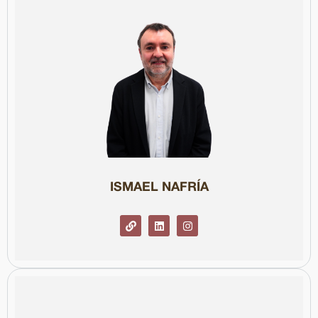
Col·legiat núm. 95016
professor en diverses universitats.
de Texas a Austin. Té més de trenta anys d’experiència i és
ser periodista en residència al Knight Center de la Universitat
digitals dels grups Prisa i Godó. Durant el curs 2016-2017, va
Geographic Espanya
(2019-2022) i va formar part dels equips
York Times
i
Clarín, actualizado
. Va ser director de
National
i
On the Net Today
, i dels llibres
La reinvención de The New
digitals, autor de les newsletters
Tendenci@s
,
Hoy en internet
Periodista, escriptor i consultor especialitzat en mitjans
ISMAEL NAFRÍA