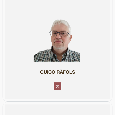
Col·legiat núm. 76011
president des de 2018.
(SPC). Forma part de la seva Junta Executiva des de 2001 i és
participar en la fundació del Sindicat de Periodistes de Catalunya
Compromès amb els drets dels professionals, el 1993 va
seva etapa en català), Nou Diari de Barcelona i El Triangle.
treballat a premsa en mitjans com el Diari de Barcelona (durant la
seva carrera a les ràdios municipals de Badalona i Sant Boi. Ha
Llicenciat en Ciències de la Informació per la UAB, va començar la
QUICO RÀFOLS