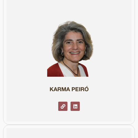
digitals, i ha rebut diversos premis en comunicació i divulgació.
Forma part de comitès i projectes en IA, transparència i drets
professora d’Ètica i IA al Màster de Ciència de Dades de la UdG.
2024 va ser Visiting Scholar a la Universitat d’Albany (EUA) i
fomentar el rendiment de comptes i empoderar la ciutadania. El
Transparència (ViT), que promou l’ús de dades obertes per
directora executiva de la Fundació Visualització per la
UPF amb recerca en Algorithmic Accountability Reporting. És
Periodista especialitzada en TIC des de 1995, és doctoranda a la
KARMA PEIRÓ