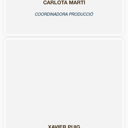
CARLOTA MARTÍ
COORDINADORA PRODUCCIÓ
Col·legiat núm. 93061
mediambiental, polític, educatiu i del tercer sector.
corporativa, estratègica i de crisi en sectors com el
COM Ràdio i Ona Catalana. Especialitzat en comunicació
Periodistes. Ha treballat a Europa Press, Catalunya Ràdio, TV3,
coordina la Secretaria Tècnica i la Comunicació del Col·legi de
llicenciat en Ciències de la Informació per la UAB. Actualment
Periodista, guionista i consultor en comunicació corporativa
XAVIER PUIG