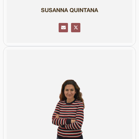
treballa a la consultoria EC Síntesi, després d’una llarga trajectòria
Va començar la seva carrera al Diari de Girona i des del 2021
SUSANNA QUINTANA
Col·legiada número 00126
Comunicació Corporativa.
És membre de la Junta del Col·legi i corresponsable del
Grup de
reconeguda amb el Premi Nacional de Comunicació Corporativa.
corporativa, lideratge, sostenibilitat i inclusió. El 2024 ha estat
anys d’experiència, és una professional referent en comunicació
Comunicació de la Fundació Josep Carreras. Amb més de trenta
organitzativa. Abans, va treballar en mitjans i va ser directora de
People & Comms, especialitzada en comunicació i transformació
negoci digital (EADA, ISDI). El 2000 va fundar la consultoria Both.