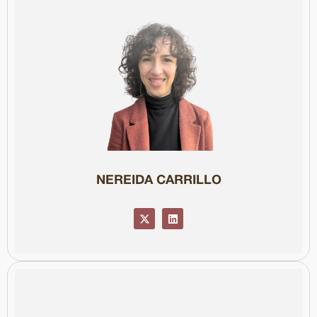
Col·legiada núm. 07055
desinformació i alfabetització mediàtica.
TV3 i la Cadena SER, i investiga sobre infotainment,
aprendre a verificar informació. Ha col·laborat amb el diari ARA,
com internacionals. És autora de "Fake Over", un manual per
Comissió Europea i UNICEF, lidera tallers i projectes tant nacionals
persones formades i col·laboracions amb entitats com la
l’alfabetització mediàtica a Espanya. Amb més de 18.000
Learn to Check, una entitat dedicada a la promoció de
Doctora en Periodisme i professora a la UAB, és presidenta de
NEREIDA CARRILLO