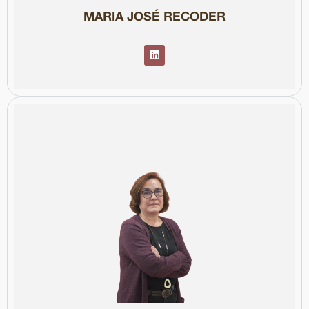
MARIA JOSÉ RECODER
Col·legiada núm. 89239
Catalunya.
del Col·legi de Periodistes i vocal de la Junta de Govern de
publicacions. Actualment, és vicepresidenta de la Junta de Girona
part del consell de redacció d'El Senyal i col·labora amb diverses
Presidència de la Diputació de Girona i de l'Alcaldia d’Olot. Forma
Govern a Girona (2011-2017). També ha treballat als gabinets de
Governació, Interior i Salut— i va liderar l’Oficina del delegat del
comunicació a diversos departaments de la Generalitat —
en comunicació institucional. Ha estat responsable de