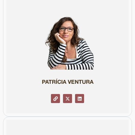
Col·legiada núm. 22459
consultoria, divulgació i formació.
inteligencia artificial y comunicación". Actualment treballa en
assessor en IA responsable de la CCMA i autora del llibre "Ética,
la Informació de Catalunya (2021). És membre del consell
l’ús responsable de la IA en el periodisme, publicat pel Consell de
comunicació. El seu estudi ha inspirat polítiques i el codi ètic per a
l’adopció responsable de la intel·ligència artificial en la
Premi Extraordinari de Doctorat per una recerca pionera sobre
Doctora en Mitjans, Comunicació i Cultura per la UAB, va rebre el
PATRÍCIA VENTURA