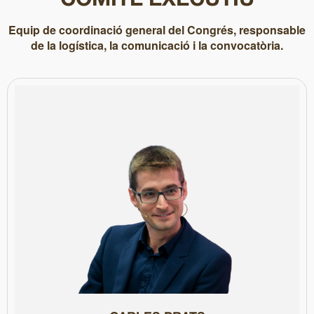
COMITÈ EXECUTIU
Equip de coordinació general del Congrés, responsable
de la logística, la comunicació i la convocatòria.
Col·legiat núm. 99059
Roig
(2022).
(2021), el
Premi de Civisme
(2016) i nominat al
Premi Montserrat
Europeus de Catalunya, ha rebut premis com el
Ramon Barnils
324, Grup Flaix i BTV. Membre de l’Associació de Periodistes
amb El Periódico, ACN i BBC Mundo Radio. També ha treballat a
anys. Ha estat corresponsal a Brussel·les i París i ha col·laborat
Migdia de TV3 durant deu temporades i en va ser editor tres
al programa "Sense ficció" de 3Cat. Va presentar el Telenotícies
Llicenciat en Periodisme per la UAB, és director de documentals