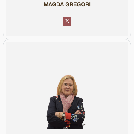
MAGDA GREGORI
Col·legiada núm. 19240
Universitats.
de Periodistes i coordina el
Grup d’Educació Mediàtica i
és vicepresidenta de la Junta de Govern de Barcelona del Col·legi
treballat en mitjans del Maresme i a Ràdio Palafrugell. Actualment,
la facultat, vicerectora i adjunta al rector per la Qualitat. Ha
Sciences Sociales de París. Ha exercit càrrecs com a degana de
Civilització Contemporània per l’École des Hautes Études en
doctorat (1989). Té un Diploma d’Estudis Avançats en Història i
UAB, on es va llicenciar en Periodisme (1982) i va obtenir el
Professora titular a la Facultat de Ciències de la Comunicació de la