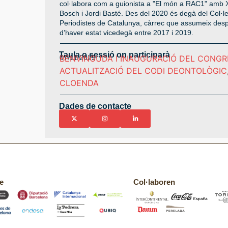
col·labora com a guionista a "El món a RAC1" amb 
Bosch i Jordi Basté. Des del 2020 és degà del Col·le
Periodistes de Catalunya, càrrec que assumeix des
d’haver estat vicedegà entre 2017 i 2019.
Taula o sessió on participarà
07/11/2025
BENVINGUDA I INAUGURACIÓ DEL CONGR
ACTUALITZACIÓ DEL CODI DEONTOLÒGIC
CLOENDA
Dades de contacte
e
Col·laboren