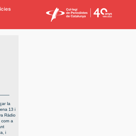
ícies
ar la
ena 13 i
ya Ràdio
1 com a
nt
a, i