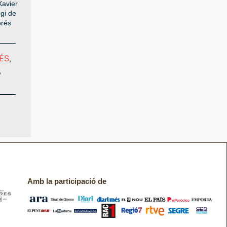
Xavier
gi de
prés
ÉS
,
,
Amb la participació de