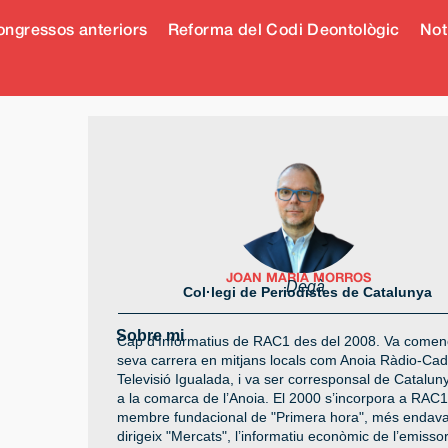
ngressos anteriors
Reforma del Codi Deontològic
Not
JOAN MARIA MORROS
Degà
Col·legi de Periodistes de Catalunya
Sobre mi
Cap d’Informatius de RAC1 des del 2008. Va començ
seva carrera en mitjans locals com Anoia Ràdio-Cad
Televisió Igualada, i va ser corresponsal de Catalun
a la comarca de l’Anoia. El 2000 s’incorpora a RAC
membre fundacional de "Primera hora", més endava
dirigeix "Mercats", l’informatiu econòmic de l’emissor