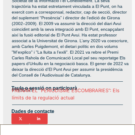
Societat de la Informació i el Coneixement. La seva
trajectòria ha estat estretament vinculada a El Punt, on ha
exercit com a corresponsal, redactor, cap de secció, director
del suplement “Presència” i director de l’edició de Girona
(2002–2009). El 2009 va assumir la direcció del diari Avui
coincidint amb la seva integració amb El Punt, encapçalant
així la fusió editorial de El Punt Avui. Ha estat professor
associat a la Universitat de Girona. L’any 2020 va coescriure,
amb Carles Puigdemont, el dietari polític en dos volums
"M’explico" i "La lluita a l’exili". El 2021 va rebre el Premi
Carles Rahola de Comunicació Local pel seu reportatge Els
papers d’Urkullu en la negociació basca. El gener de 2022 va
deixar la direcció d’El Punt Avui per assumir la presidència
del Consell de l’Audiovisual de Catalunya.
Taula o sessió on participarà
07/11/2025
FRENAR EL “PERIODISME ESCOMBRARIES”: Els
límits de la regulació actual
Dades de contacte