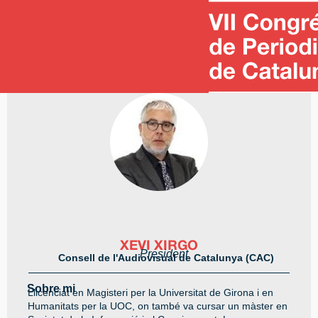
Torna a participants
XEVI XIRGO
President
Consell de l'Audiovisual de Catalunya (CAC)
Sobre mi
Llicenciat en Magisteri per la Universitat de Girona i en
Humanitats per la UOC, on també va cursar un màster en