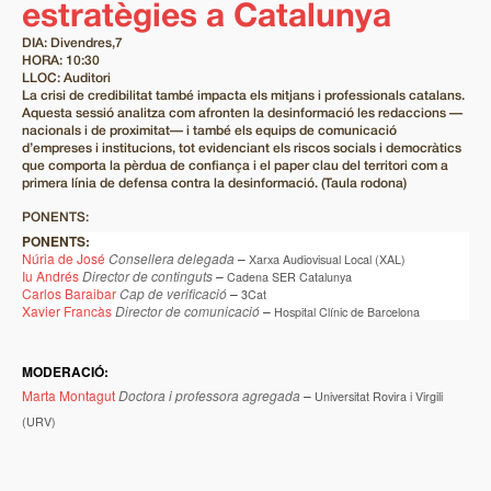
estratègies a Catalunya
DIA: Divendres,7
HORA: 10:30
LLOC: Auditori
La crisi de credibilitat també impacta els mitjans i professionals catalans.
Aquesta sessió analitza com afronten la desinformació les redaccions —
nacionals i de proximitat— i també els equips de comunicació
d’empreses i institucions, tot evidenciant els riscos socials i democràtics
que comporta la pèrdua de confiança i el paper clau del territori com a
primera línia de defensa contra la desinformació. (Taula rodona)
PONENTS:
PONENTS:
Núria de José
Consellera delegada
–
Xarxa Audiovisual Local (XAL)
Iu Andrés
Director de continguts
–
Cadena SER Catalunya
Carlos Baraibar
Cap de verificació
–
3Cat
Xavier Francàs
Director de comunicació
–
Hospital Clínic de Barcelona
MODERACIÓ:
Marta Montagut
Doctora i professora agregada
–
Universitat Rovira i Virgili
(URV)