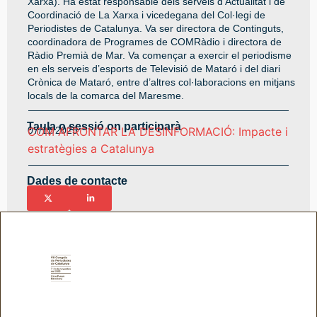
Xarxa). Ha estat responsable dels serveis d’Actualitat i de
Coordinació de La Xarxa i vicedegana del Col·legi de
Periodistes de Catalunya. Va ser directora de Continguts,
coordinadora de Programes de COMRàdio i directora de
Ràdio Premià de Mar. Va començar a exercir el periodisme
en els serveis d’esports de Televisió de Mataró i del diari
Crònica de Mataró, entre d’altres col·laboracions en mitjans
locals de la comarca del Maresme.
Taula o sessió on participarà
07/11/2025
COM AFRONTAR LA DESINFORMACIÓ: Impacte i
estratègies a Catalunya
Dades de contacte