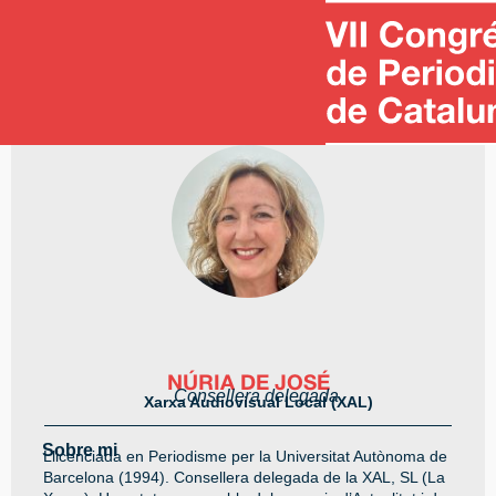
Torna a participants
NÚRIA DE JOSÉ
Consellera delegada
Xarxa Audiovisual Local (XAL)
Sobre mi
Llicenciada en Periodisme per la Universitat Autònoma de
Barcelona (1994). Consellera delegada de la XAL, SL (La